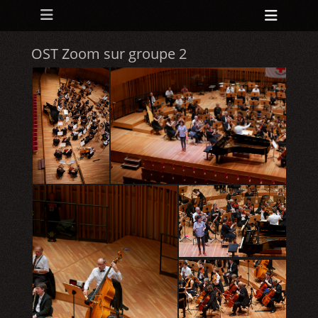
Menu principal
Aller
Ouvri
au
l’en-
contenu
tête
OST Zoom sur groupe 2