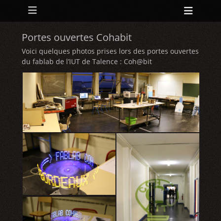
Menu principal
Aller
Ouvri
au
l’en-
contenu
tête
Portes ouvertes Cohabit
Voici quelques photos prises lors des portes ouvertes
du fablab de l’IUT de Talence : Coh@bit